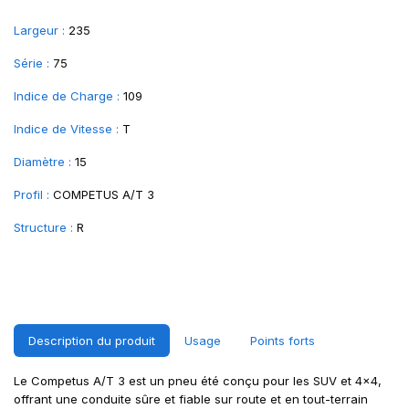
Largeur :
235
Série :
75
Indice de Charge :
109
Indice de Vitesse :
T
Diamètre :
15
Profil :
COMPETUS A/T 3
Structure :
R
Description du produit
Usage
Points forts
Le Competus A/T 3 est un pneu été conçu pour les SUV et 4x4,
offrant une conduite sûre et fiable sur route et en tout-terrain