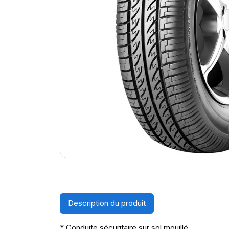
Description du produit
* Conduite sécuritaire sur sol mouillé