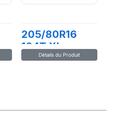
205/80R16
104T XL
Détails du Produit
COMPETUS
A/T 2