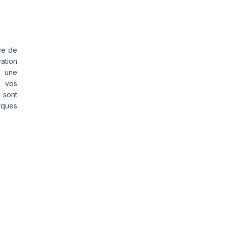
ce de
vation
s une
s vos
 sont
rques