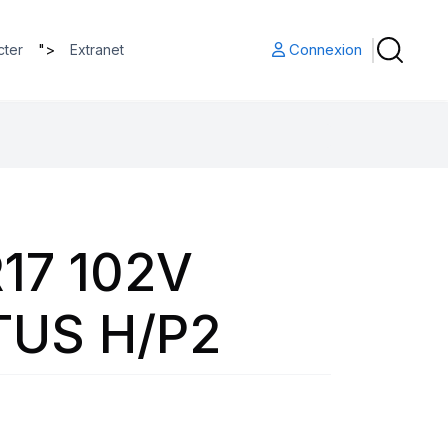
">
Connexion
cter
Extranet
17 102V
US H/P2