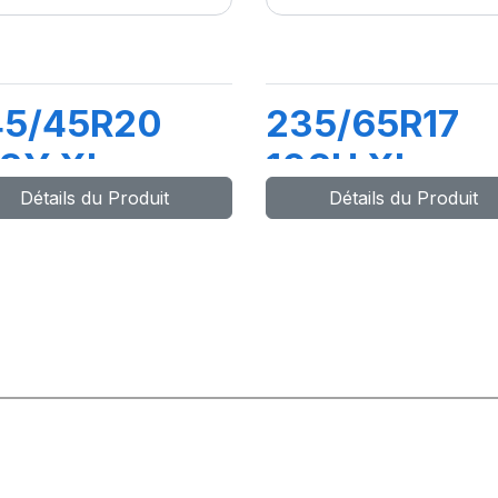
45/45R20
235/65R17
03Y XL
108H XL
Détails du Produit
Détails du Produit
OMPETUS
COMPETUS
/P3
H/L