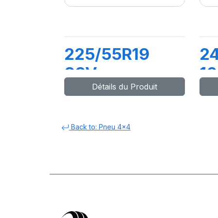
225/55R19
2
99V
1
Détails du Produit
COMPETUS
C
H/P3
H
Back to: Pneu 4x4