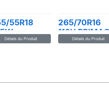
55/55R18
265/70R16
05W
112H PRIMA
Détails du Produit
Détails du Produit
ATTITUDE
SUV+
ORT 3 (N0)