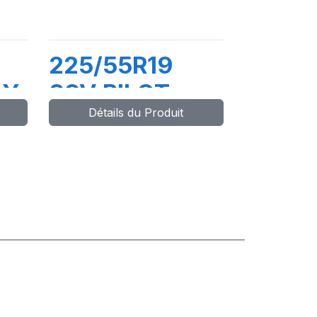
225/55R19
CY
99V PILOT
Détails du Produit
SPORT 4 SUV