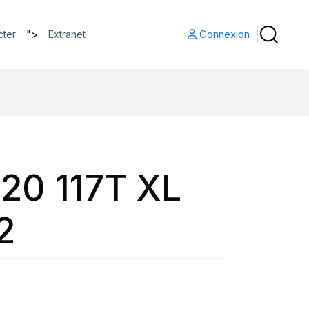
">
Connexion
cter
Extranet
20 117T XL
2