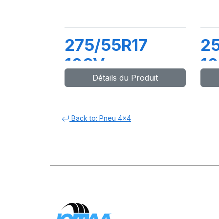
275/55R17
2
109V
1
Détails du Produit
LATTITUDE
L
SPORT3
SP
Back to: Pneu 4x4