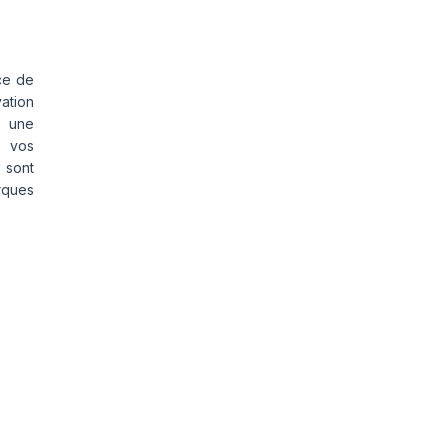
ce de
vation
s une
s vos
 sont
rques