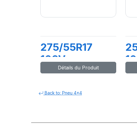
275/55R17
2
109V
10
Détails du Produit
LATTITUDE
S
SPORT3
Back to: Pneu 4x4