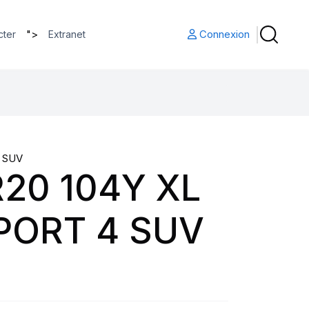
">
Connexion
cter
Extranet
 SUV
20 104Y XL
PORT 4 SUV