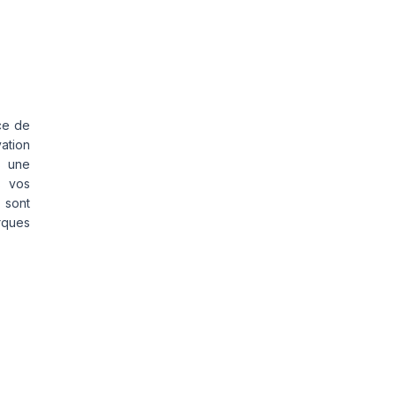
ce de
vation
s une
s vos
 sont
rques