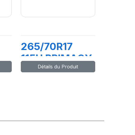
265/70R17
115H PRIMACY
Détails du Produit
V
SUV+