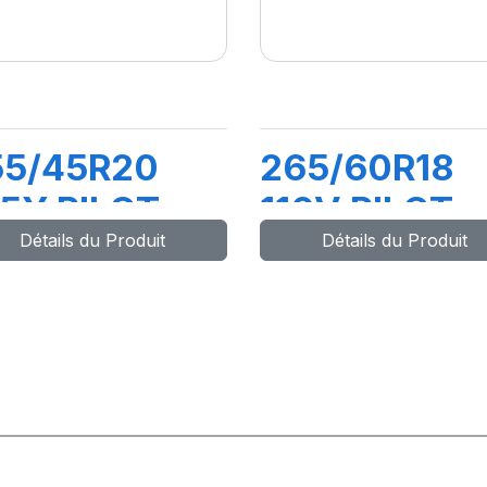
55/45R20
265/60R18
5Y PILOT
110V PILOT
Détails du Produit
Détails du Produit
PORT 4 SUV
SPORT 4 SU