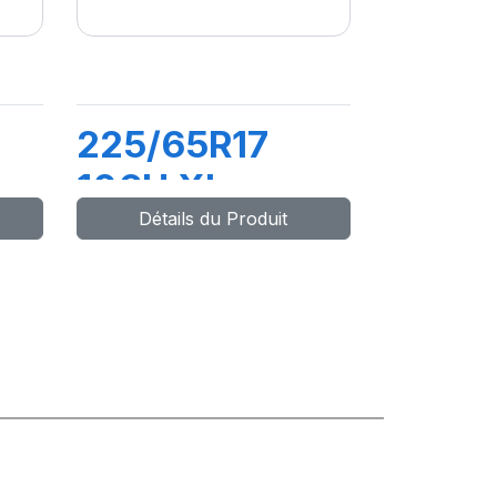
225/65R17
106H XL
Détails du Produit
PRIMACY
SUV+