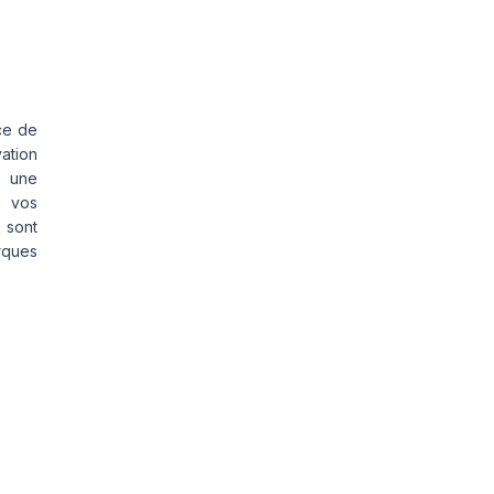
ce de
vation
s une
s vos
 sont
rques