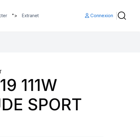
">
Connexion
cter
Extranet
T
19 111W
UDE SPORT