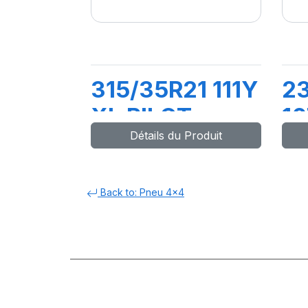
315/35R21 111Y
2
XL PILOT
10
Détails du Produit
SPORT 4 SUV
S
Back to: Pneu 4x4