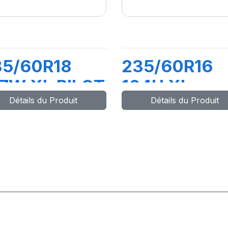
35/60R18
235/60R16
7W XL PILOT
104H XL
Détails du Produit
Détails du Produit
PORT 4 SUV
LATITUDE
CROSS