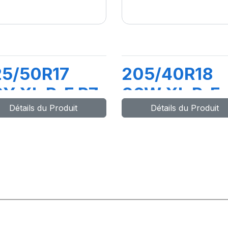
25/50R17
205/40R18
Y XL R-F P7
86W XL R-F
Détails du Produit
Détails du Produit
INTURATO
PZERO PZ4(
)