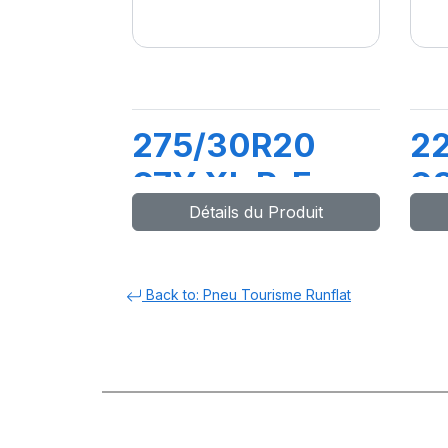
275/30R20
2
97Y XL R-F
98
Détails du Produit
PZERO (*)
C
(MOE)PZ4
(*
Back to: Pneu Tourisme Runflat