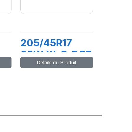
205/45R17
88W XL R-F P7
Détails du Produit
*)
CINTURATO
(*)