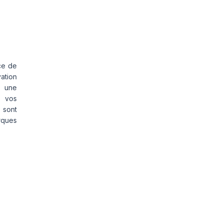
ce de
vation
s une
s vos
 sont
rques