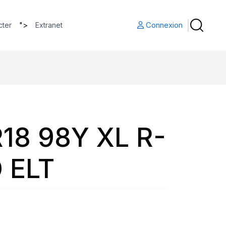
">
Connexion
cter
Extranet
18 98Y XL R-
 ELT