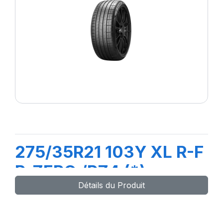
275/35R21 103Y XL R-F
P-ZERO /PZ4 (*)
Détails du Produit