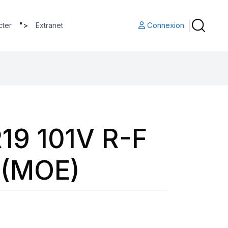
">
Connexion
cter
Extranet
19 101V R-F
 (MOE)