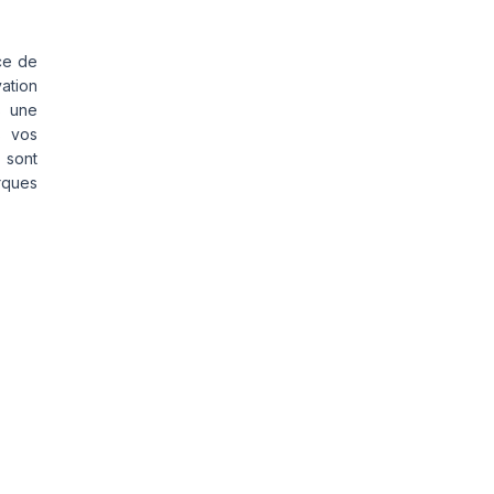
ce de
vation
s une
s vos
 sont
rques