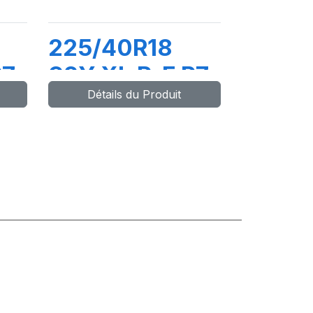
225/40R18
P7
92Y XL R-F P7
Détails du Produit
CINTURATO
(*)