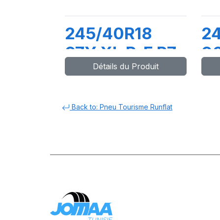
245/40R18
2
97Y XL R-F P7
96
Détails du Produit
CINTURATO
PZ
(MOE)
Back to: Pneu Tourisme Runflat