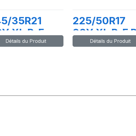
45/35R21
225/50R17
Y XL R-F
98Y XL R-F 
Détails du Produit
Détails du Produit
ERO (*)
CINTURATO
(*)