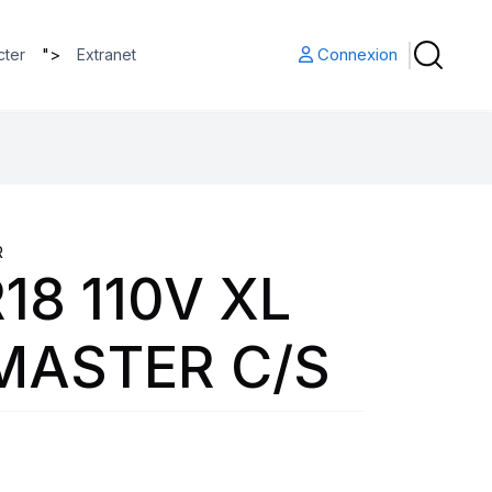
">
Connexion
cter
Extranet
R
18 110V XL
MASTER C/S