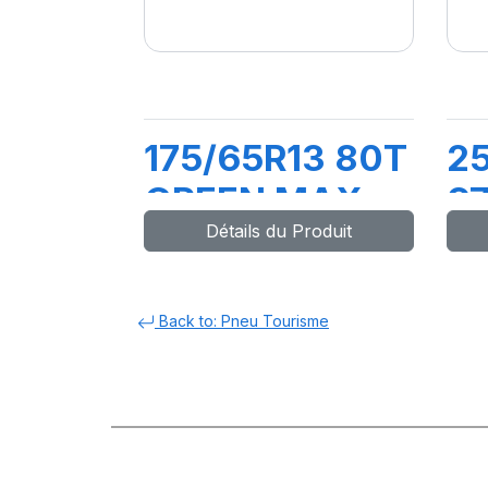
175/65R13 80T
2
GREEN MAX
9
Détails du Produit
ET
M
Back to: Pneu Tourisme