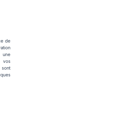
ce de
vation
s une
s vos
 sont
rques