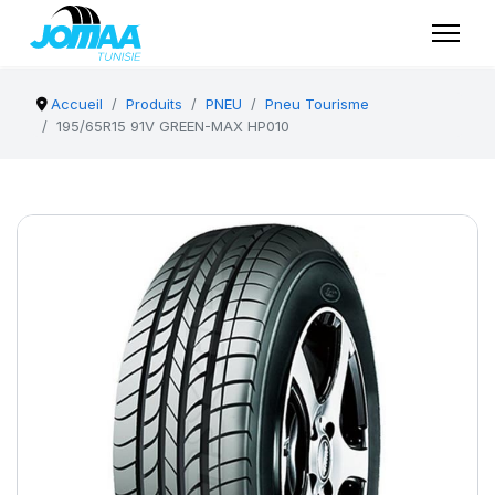
Accueil
Produits
PNEU
Pneu Tourisme
195/65R15 91V GREEN-MAX HP010