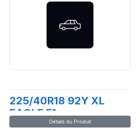
225/40R18 92Y XL
EAGLE F1
Détails du Produit
(Assymetrique)-GY-