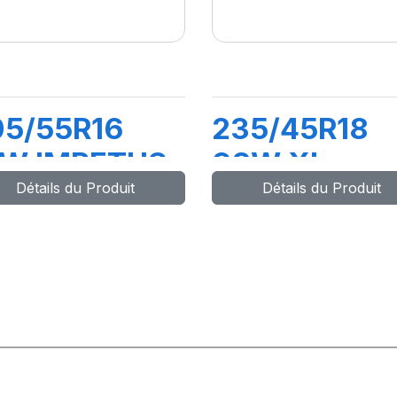
05/55R16
235/45R18
1W IMPETUS
98W XL
Détails du Produit
Détails du Produit
EVO
DRIVEWAYS