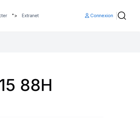
">
Connexion
cter
Extranet
15 88H