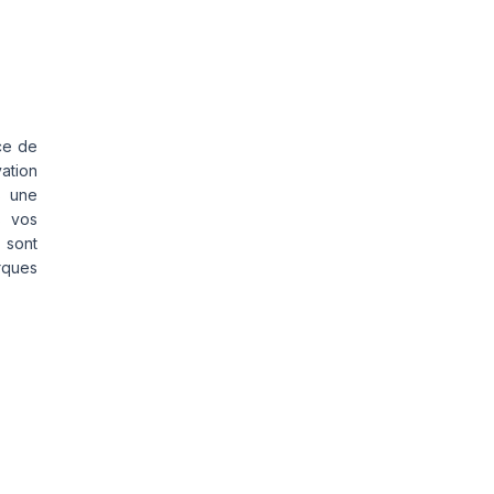
ce de
vation
s une
s vos
 sont
rques