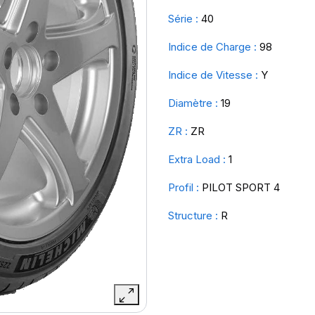
Série :
40
Indice de Charge :
98
Indice de Vitesse :
Y
Diamètre :
19
ZR :
ZR
Extra Load :
1
Profil :
PILOT SPORT 4
Structure :
R