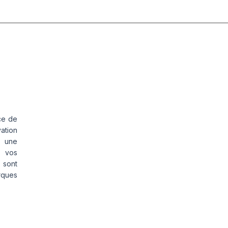
ce de
vation
s une
s vos
 sont
rques