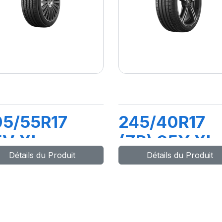
05/55R17
245/40R17
5V XL
(ZR) 95Y XL
Détails du Produit
Détails du Produit
RIMACY 5
PILOT SPORT