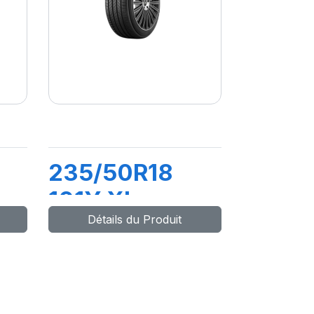
235/50R18
101Y XL
Détails du Produit
 5
PRIMACY 5