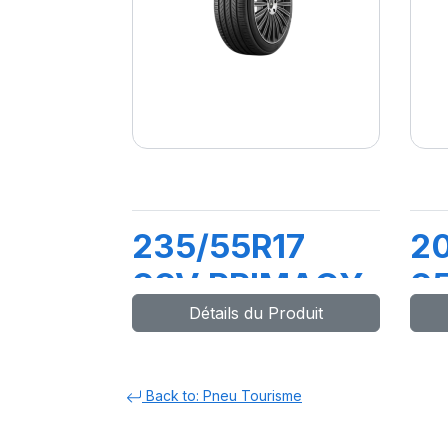
235/55R17
2
99V PRIMACY
9
Détails du Produit
5
P
Back to: Pneu Tourisme