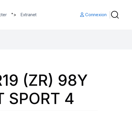
">
Connexion
cter
Extranet
19 (ZR) 98Y
T SPORT 4