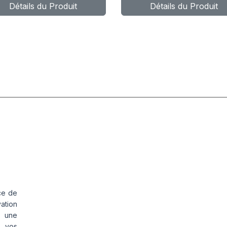
Détails du Produit
Détails du Produit
L
POWER CL
ce de
vation
s une
s vos