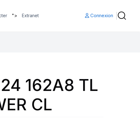
">
Connexion
cter
Extranet
24 162A8 TL
WER CL