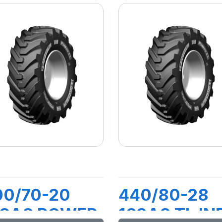
00/70-20
440/80-28
49A8 POWER
163A8 TL IN