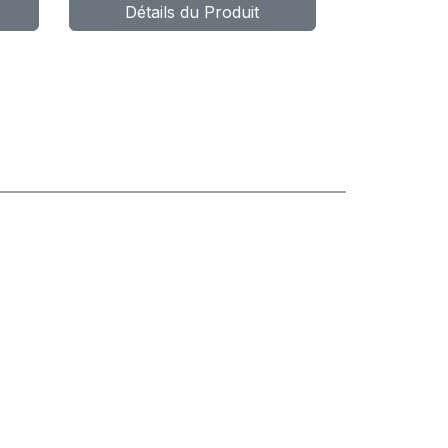
Détails du Produit
POWER CL