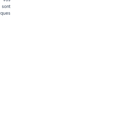
 sont
rques