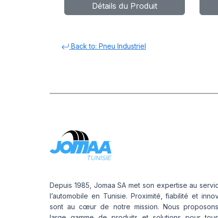
Détails du Produit
POWER CL
C
Back to: Pneu Industriel
Depuis 1985, Jomaa SA met son expertise au servi
l’automobile en Tunisie. Proximité, fiabilité et inno
sont au cœur de notre mission. Nous proposon
large gamme de produits et solutions pour tou