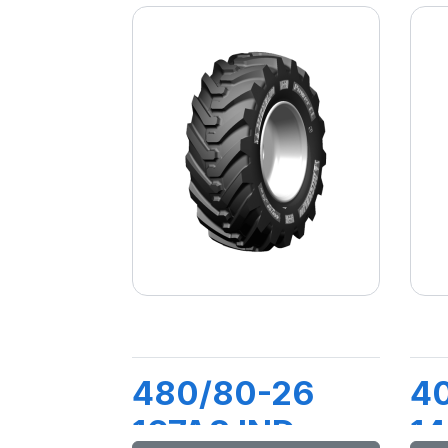
480/80-26
4
167A8 IND
1