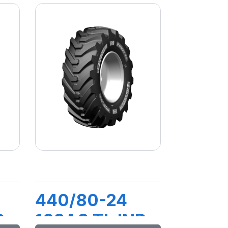
440/80-24
D
168A8 TL IND