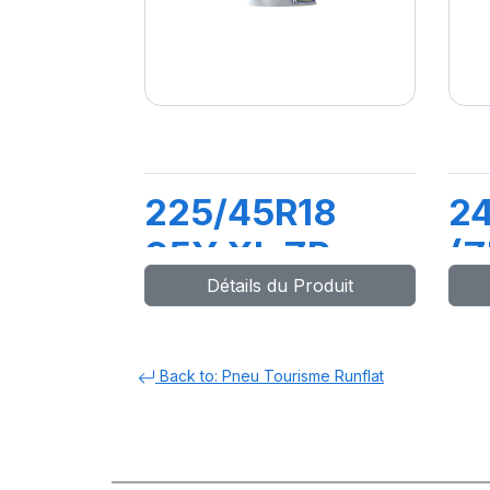
225/45R18
2
95Y XL ZP
(Z
Détails du Produit
PRIMACY3
PI
MOE
S
Back to: Pneu Tourisme Runflat