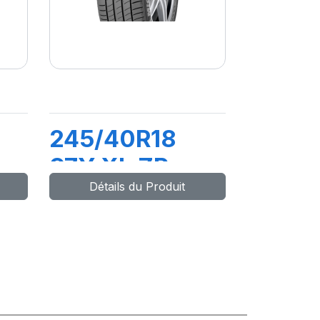
245/40R18
97Y XL ZP
Détails du Produit
*)
PRIMACY3
MOE