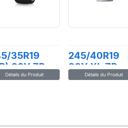
45/35R19
245/40R19
R) 89Y ZP
98Y XL ZP
Détails du Produit
Détails du Produit
LOT SUP
PRIMACY 3 (
PORT
(MOE)