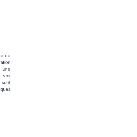
ce de
vation
s une
s vos
 sont
rques