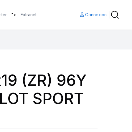
">
Connexion
cter
Extranet
19 (ZR) 96Y
ILOT SPORT