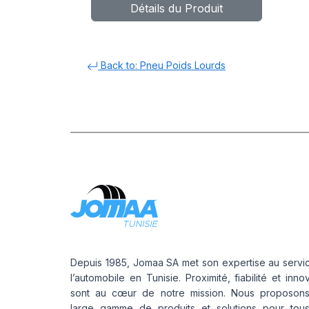
Détails du Produit
156/150K
Back to: Pneu Poids Lourds
Depuis 1985, Jomaa SA met son expertise au servi
l’automobile en Tunisie. Proximité, fiabilité et inno
sont au cœur de notre mission. Nous proposon
large gamme de produits et solutions pour tou