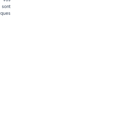
 sont
rques