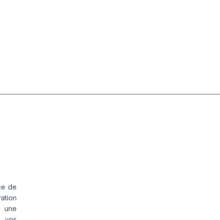
ce de
vation
s une
s vos