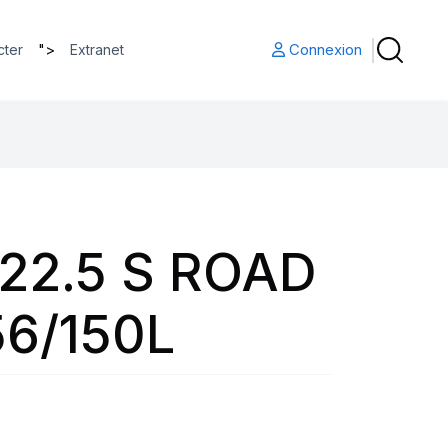
">
Connexion
cter
Extranet
22.5 S ROAD
56/150L