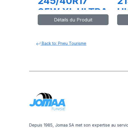
245/40R17
21
95W XL ULTRA
H
Détails du Produit
HIGH
P
PERFORMANCE
Back to: Pneu Tourisme
Depuis 1985, Jomaa SA met son expertise au servi