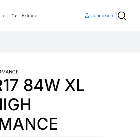
">
Connexion
cter
Extranet
ORMANCE
R17 84W XL
HIGH
RMANCE