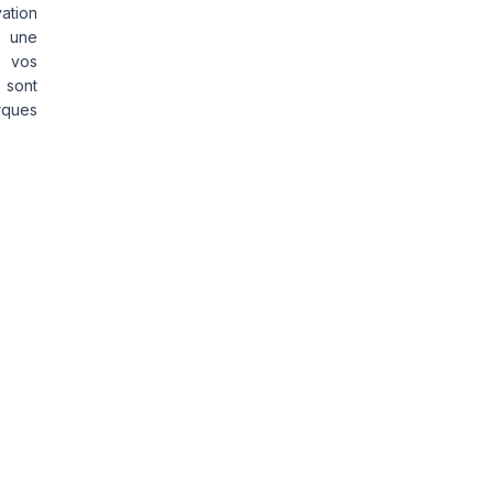
vation
s une
s vos
 sont
rques