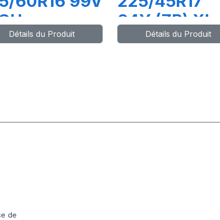
5/60R16 99V
225/45R17
IGH
94Y (ZR) XL
Détails du Produit
Détails du Produit
ERFORMANCE
ULTRA HIGH
PERFORMAN
ce de