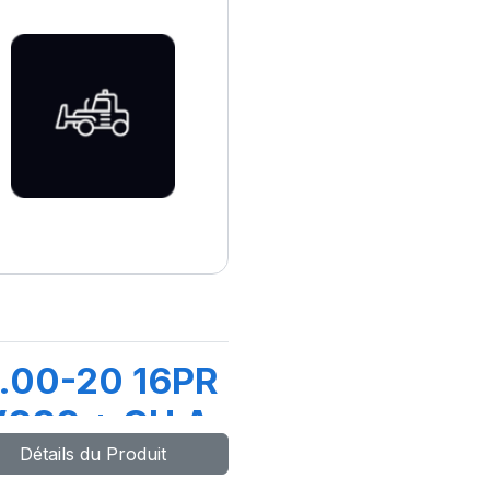
.00-20 16PR
999 + CH A
Détails du Produit
R + FLAP