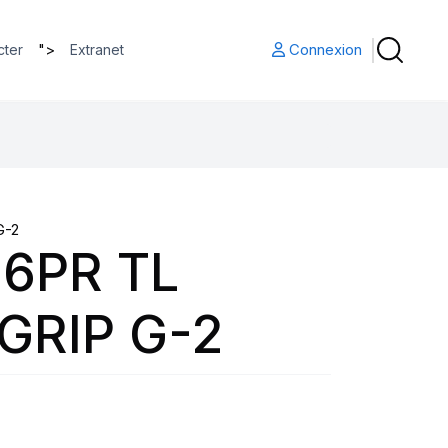
">
Connexion
cter
Extranet
G-2
16PR TL
GRIP G-2