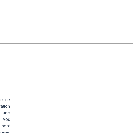
ce de
vation
s une
s vos
 sont
rques