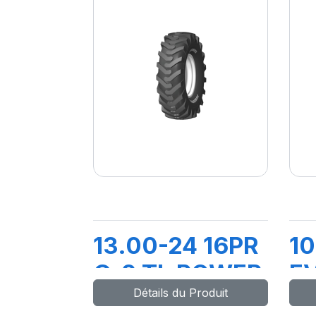
13.00-24 16PR
10
G-2 TL POWER
EV
Détails du Produit
GRIP
AI