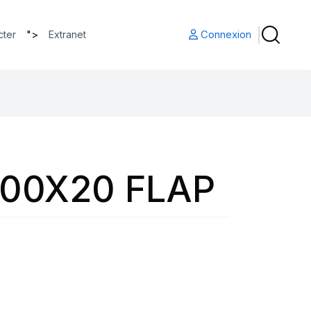
">
Connexion
cter
Extranet
.00X20 FLAP