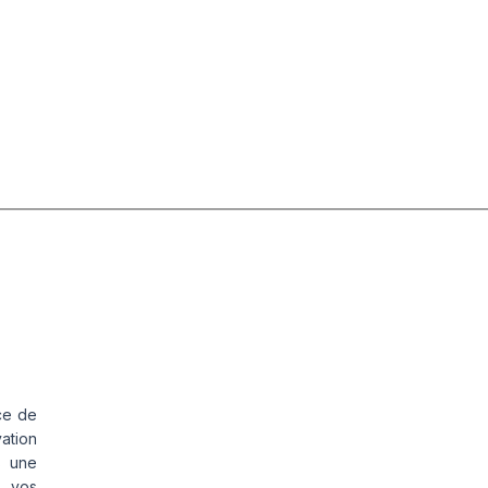
ce de
vation
s une
s vos