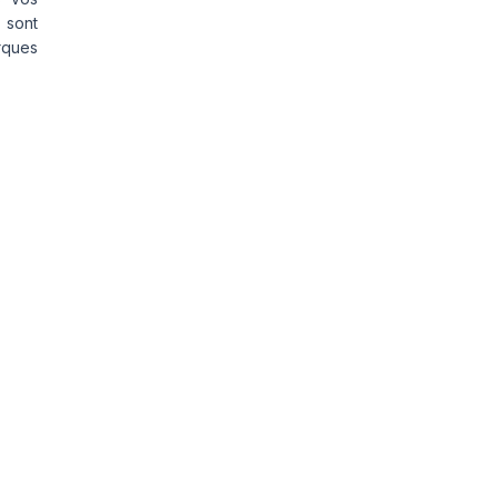
 sont
rques