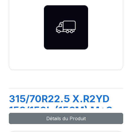
315/70R22.5 X.R2YD
158/150L (156M) M+S
Détails du Produit