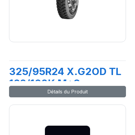
325/95R24 X.G2OD TL
162/160K M+S
Détails du Produit