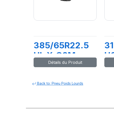
385/65R22.5
31
HL X.G2M
H
Détails du Produit
164K (158L) M1
15
(M+S)
(
Back to: Pneu Poids Lourds