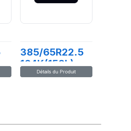
5
385/65R22.5
164K(158L)
Détails du Produit
M+S X.R2FS