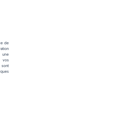
ce de
vation
s une
s vos
 sont
rques