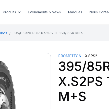
Produits
Evénements & News
Marques
Nous Conta
urds
395/85R20 POR X.S2PS TL 168/165K M+S
PROMETEON
- X.SPS2
395/85
X.S2PS 
M+S