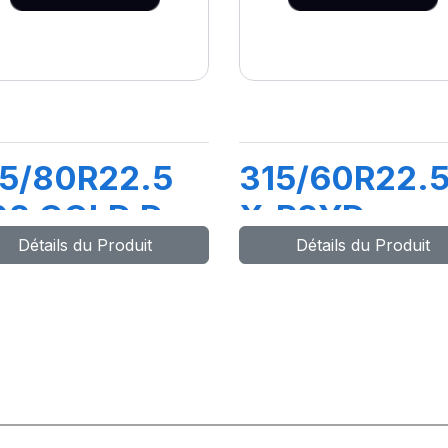
5/80R22.5
315/60R22.
02 COLD D
X.R2YD
Détails du Produit
Détails du Produit
6/150L
152/148L
M+S)