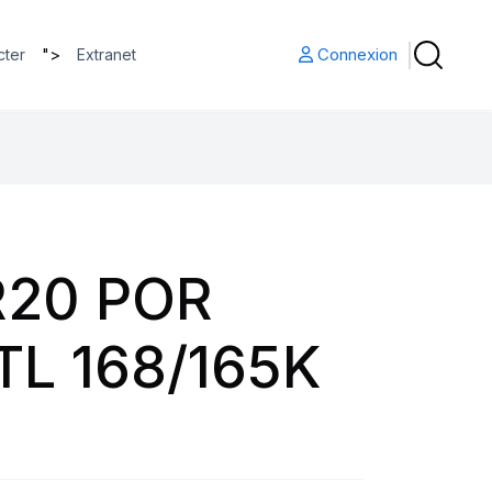
">
Connexion
cter
Extranet
R20 POR
TL 168/165K