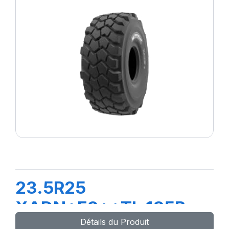
23.5R25
XADN+E3**TL 185B
Détails du Produit