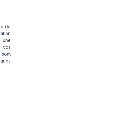
ce de
vation
s une
s vos
 sont
rques