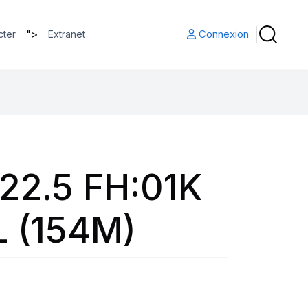
">
Connexion
cter
Extranet
22.5 FH:01K
L (154M)