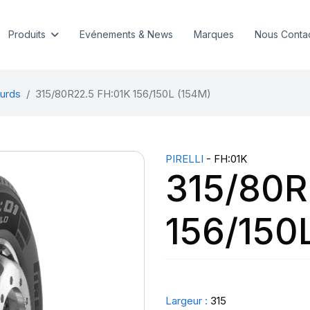
Produits
Evénements & News
Marques
Nous Conta
urds
315/80R22.5 FH:01K 156/150L (154M)
PIRELLI
- FH:01K
315/80R
156/150
Largeur :
315