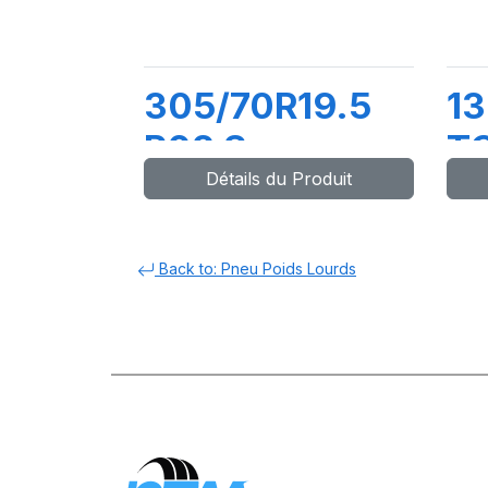
305/70R19.5
13
R02 S
T
Détails du Produit
148/145M
15
Back to: Pneu Poids Lourds