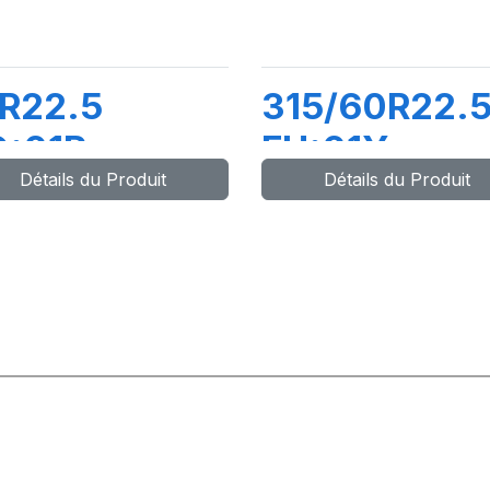
R22.5
315/60R22.
Q:01R
FH:01Y
Détails du Produit
Détails du Produit
8/156G
154/148L