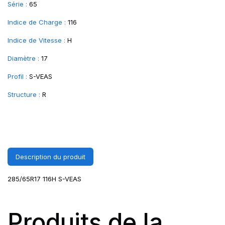
Série :
65
Indice de Charge :
116
Indice de Vitesse :
H
Diamètre :
17
Profil :
S-VEAS
Structure :
R
Description du produit
285/65R17 116H S-VEAS
Produits de la