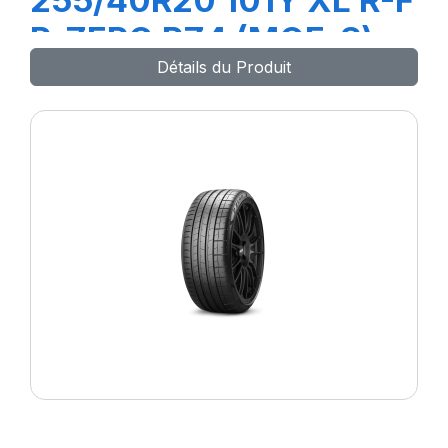
255/40R20 101Y XL R-F
P-ZERO PZ4 (MOE-S)
Détails du Produit
ncs