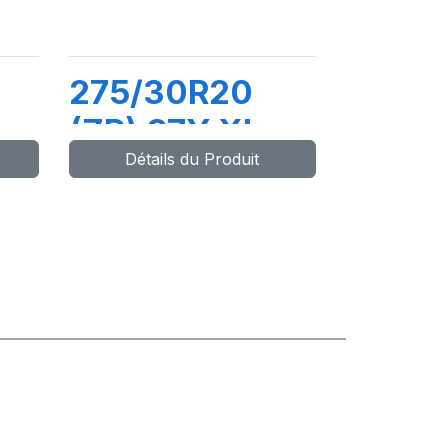
275/30R20
(ZR) 97Y XL
Détails du Produit
PZERO (RO1)