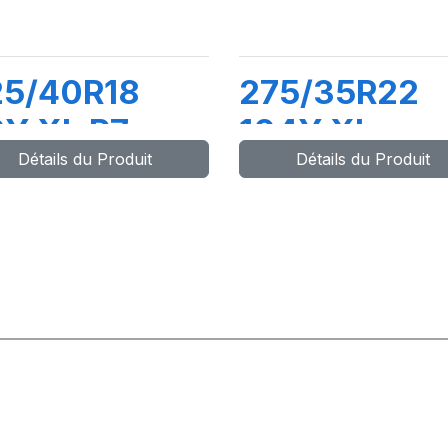
25/40R18
275/35R22
Y XL P7
104Y XL
Détails du Produit
Détails du Produit
INTURATO
PZERO 4
 (AO)