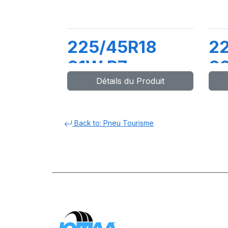
225/45R18
2
91W P7
92
Détails du Produit
CINTURATO
C
(MO)
C2
Back to: Pneu Tourisme