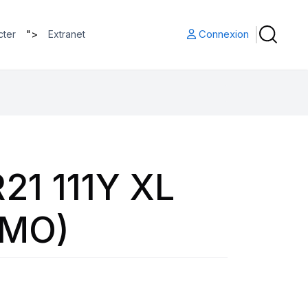
">
Connexion
cter
Extranet
21 111Y XL
(MO)