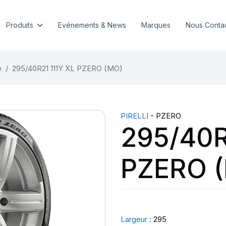
Produits
Evénements & News
Marques
Nous Conta
e
295/40R21 111Y XL PZERO (MO)
PIRELLI
- PZERO
295/40R
PZERO 
Largeur :
295