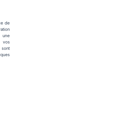
ce de
vation
s une
s vos
 sont
rques