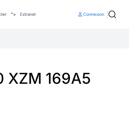
">
Connexion
cter
Extranet
0 XZM 169A5