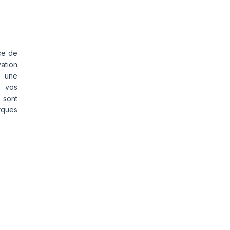
ce de
vation
s une
s vos
 sont
rques