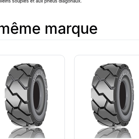
leins souples et aux pneus diagonaux.
a même marque