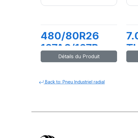
480/80R26
7.
167A8/167B
T
Détails du Produit
BIBLOAD HARD
SURFACE
Back to: Pneu Industriel radial