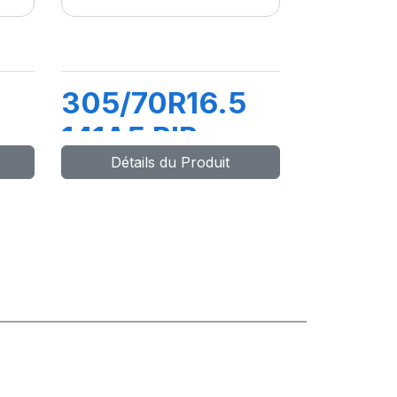
305/70R16.5
141A5 BIB
Détails du Produit
STEEL AT