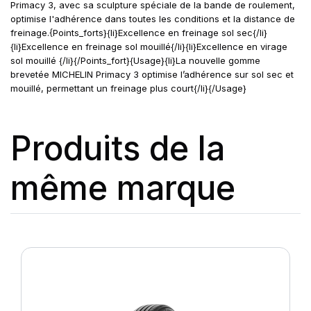
Primacy 3, avec sa sculpture spéciale de la bande de roulement,
optimise l'adhérence dans toutes les conditions et la distance de
freinage.{Points_forts}{li}Excellence en freinage sol sec{/li}
{li}Excellence en freinage sol mouillé{/li}{li}Excellence en virage
sol mouillé {/li}{/Points_fort}{Usage}{li}La nouvelle gomme
brevetée MICHELIN Primacy 3 optimise l’adhérence sur sol sec et
mouillé, permettant un freinage plus court{/li}{/Usage}
Produits de la
même marque