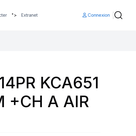
">
Connexion
cter
Extranet
 14PR KCA651
M +CH A AIR