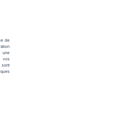
ce de
vation
s une
s vos
 sont
rques