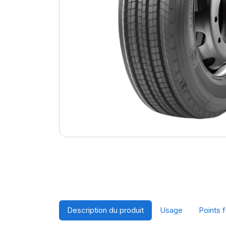
Description du produit
Usage
Points f