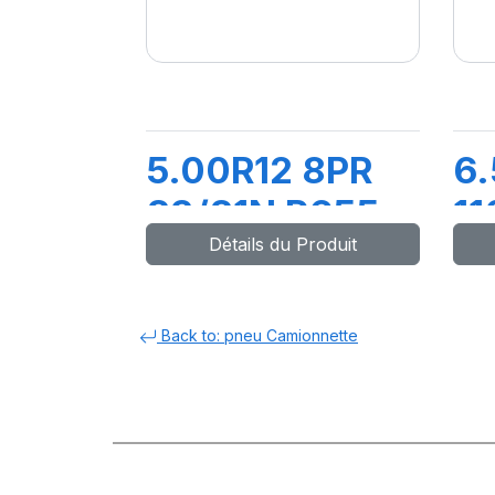
5.00R12 8PR
6
83/81N R655
11
Détails du Produit
L
Back to: pneu Camionnette