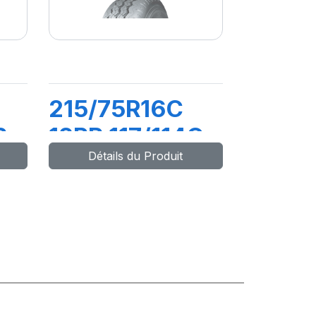
215/75R16C
R
12PR 117/114Q
Détails du Produit
R666