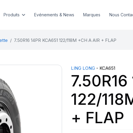
Produits
Evénements & News
Marques
Nous Conta
ette
7.50R16 14PR KCA651 122/118M +CH A AIR + FLAP
LING LONG
- KCA651
7.50R16
122/118
+ FLAP