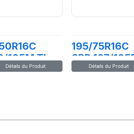
.50R16C
195/75R16C
0/105M TL
8PR 107/105
Détails du Produit
Détails du Produit
MC4
R666