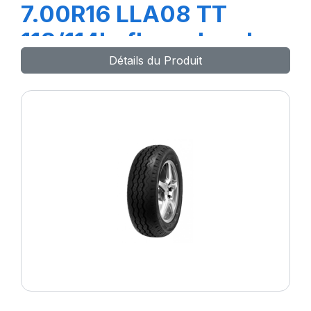
7.00R16 LLA08 TT
118/114L+flap+chambre
Détails du Produit
à air