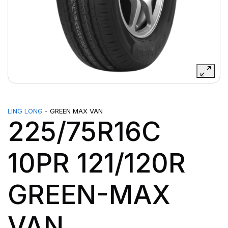
LING LONG
- GREEN MAX VAN
225/75R16C
10PR 121/120R
GREEN-MAX
VAN