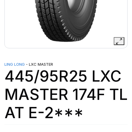
LING LONG
- LXC MASTER
445/95R25 LXC
MASTER 174F TL
AT E-2***