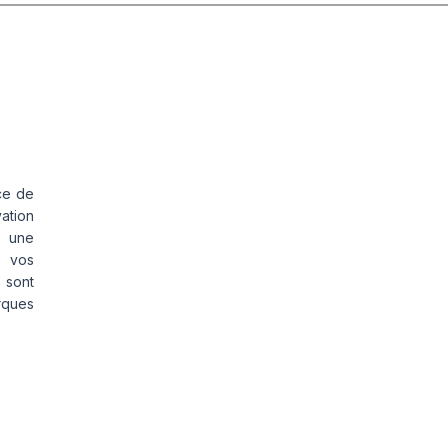
ce de
vation
s une
s vos
 sont
rques