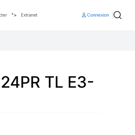
">
Connexion
cter
Extranet
 24PR TL E3-