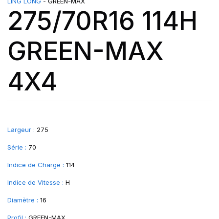
LING LONG
- GREEN-MAX
275/70R16 114H
GREEN-MAX
4X4
Largeur :
275
Série :
70
Indice de Charge :
114
Indice de Vitesse :
H
Diamètre :
16
Profil :
GREEN-MAX