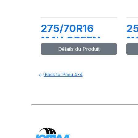
275/70R16
25
114H GREEN-
1
Détails du Produit
MAX 4X4
W
Back to: Pneu 4x4