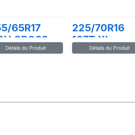
5/65R17
225/70R16
10H CROSS
107T XL
Détails du Produit
Détails du Produit
IND 4X4 HP
CROSS WIN
A/T