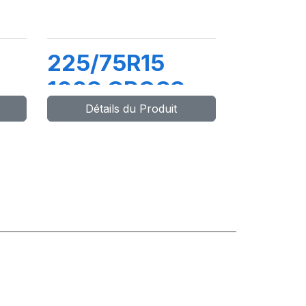
225/75R15
102S CROSS
Détails du Produit
D
WIND ET (HB)