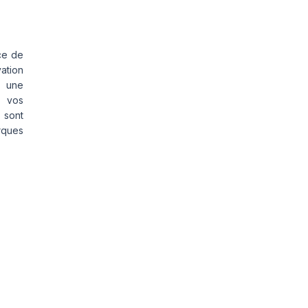
ce de
vation
s une
s vos
 sont
rques