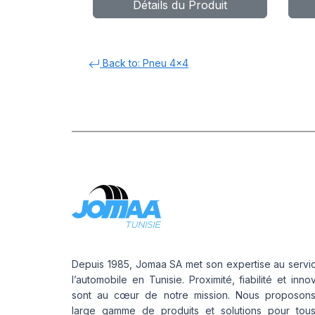
Détails du Produit
GREEN-MAX
C
4X4 (HP)
4X
Back to: Pneu 4x4
Depuis 1985, Jomaa SA met son expertise au servi
l’automobile en Tunisie. Proximité, fiabilité et inno
sont au cœur de notre mission. Nous proposon
large gamme de produits et solutions pour tou