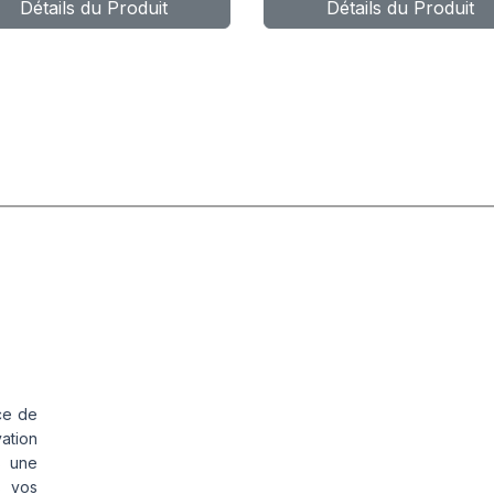
Détails du Produit
Détails du Produit
ROSS WIND
WIND 4X4 H
4 (HP)
ce de
vation
s une
s vos