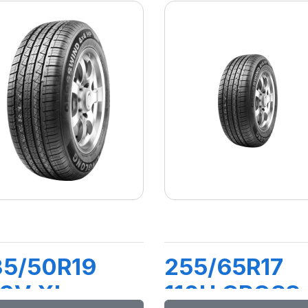
35/50R19
255/65R17
03V XL
110H CROSS