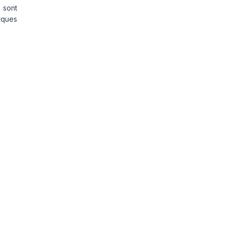
 sont
rques