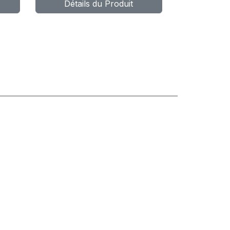
Détails du Produit
P
MAX 4X4 HP