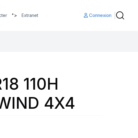
">
Connexion
cter
Extranet
18 110H
WIND 4X4