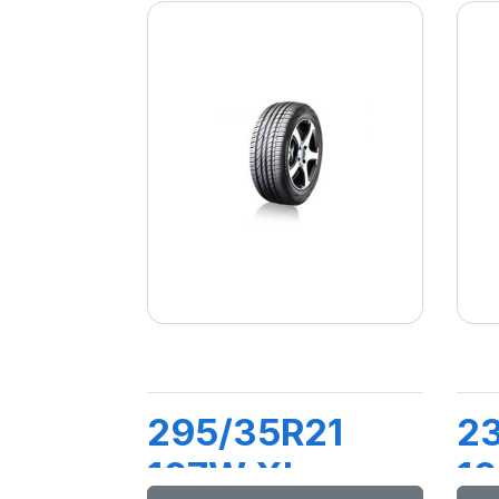
295/35R21
2
107W XL
1