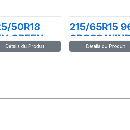
25/50R18
215/65R15 9
5V GREEN-
CROSS WIN
Détails du Produit
Détails du Produit
AX 4X4 (HP)
HP010