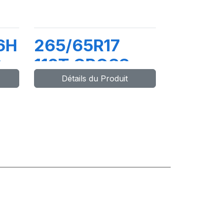
6H
265/65R17
D
112T CROSS
Détails du Produit
WIND AT100