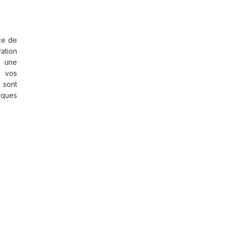
ce de
vation
s une
s vos
 sont
rques