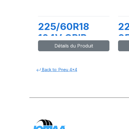
225/60R18
2
104V GRIP
9
Détails du Produit
MASTER C/S
M
Back to: Pneu 4x4