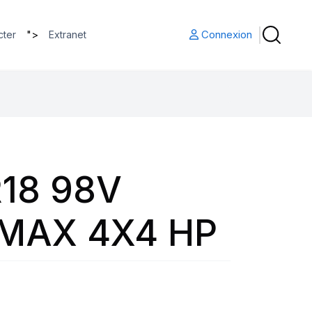
">
Connexion
cter
Extranet
18 98V
MAX 4X4 HP