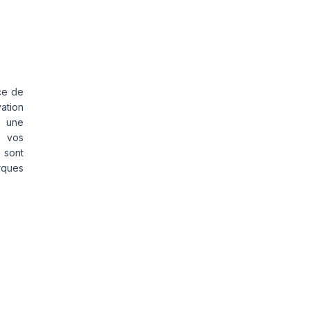
ce de
vation
s une
s vos
 sont
rques