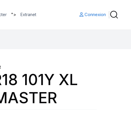
">
Connexion
cter
Extranet
R
18 101Y XL
MASTER