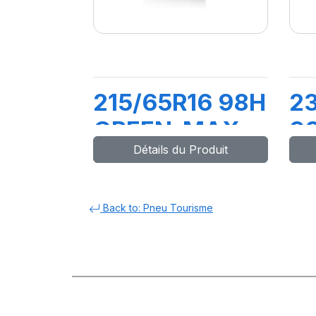
215/65R16 98H
2
GREEN-MAX
9
Détails du Produit
HP010
M
Back to: Pneu Tourisme