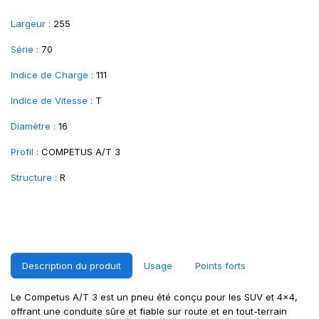
Largeur :
255
Série :
70
Indice de Charge :
111
Indice de Vitesse :
T
Diamètre :
16
Profil :
COMPETUS A/T 3
Structure :
R
Description du produit
Usage
Points forts
Le Competus A/T 3 est un pneu été conçu pour les SUV et 4x4,
offrant une conduite sûre et fiable sur route et en tout-terrain