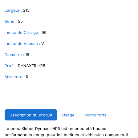
Largeur :
215
Série :
55
Indice de Charge :
99
Indice de Vitesse :
V
Diamètre :
18
Profil :
DYNAXER HP5
Structure :
R
Description du produit
Usage
Points forts
Le pneu Kleber Dynaxer HP5 est un pneu été hautes
performances conçu pour les berlines et véhicules compacts. Il