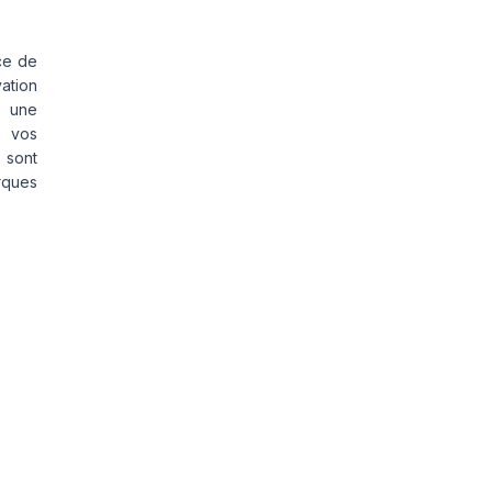
ce de
vation
s une
s vos
 sont
rques