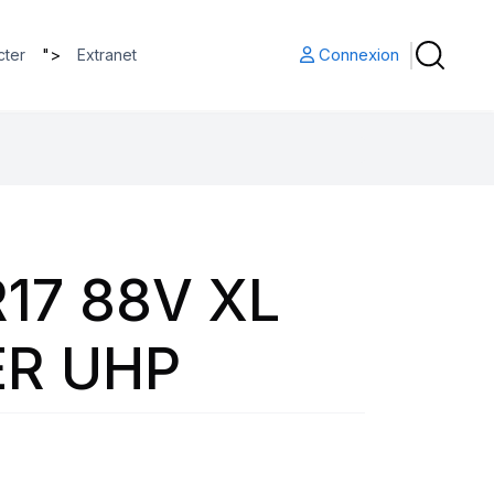
">
Connexion
cter
Extranet
17 88V XL
R UHP