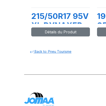
215/50R17 95V
1
XL DYNAXER
9
Détails du Produit
HP5
D
Back to: Pneu Tourisme