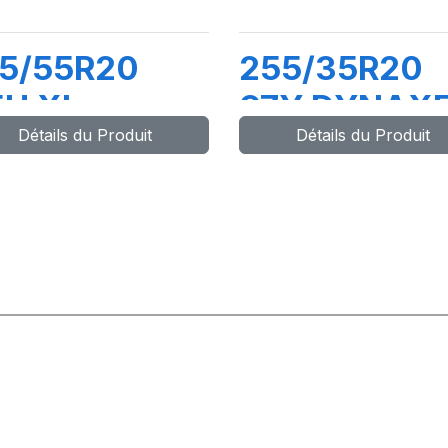
95/55R20
255/35R20
5H XL
97Y DYNAX
Détails du Produit
Détails du Produit
YNAXER UHP
UHP