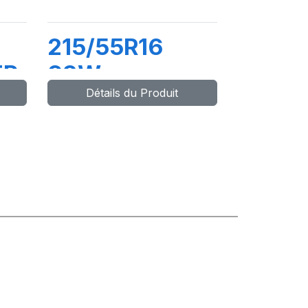
215/55R16
ER
93W
Détails du Produit
DYNAXER HP4