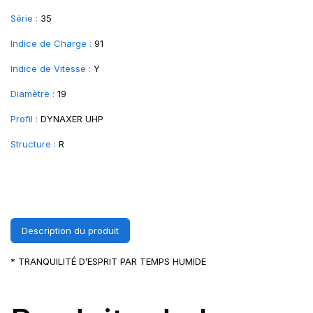
Série :
35
Indice de Charge :
91
Indice de Vitesse :
Y
Diamètre :
19
Profil :
DYNAXER UHP
Structure :
R
Description du produit
* TRANQUILITÉ D’ESPRIT PAR TEMPS HUMIDE