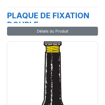
PLAQUE DE FIXATION
DOUBLE
Détails du Produit
REF.1431(attache)