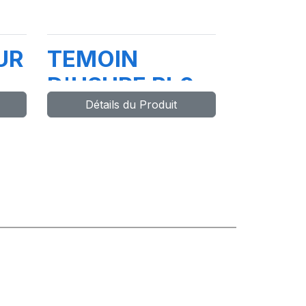
UR
TEMOIN
D'USURE PL0-
Détails du Produit
90