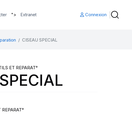
">
Connexion
cter
Extranet
paration
CISEAU SPECIAL
TILS ET REPARAT°
 SPECIAL
T REPARAT°