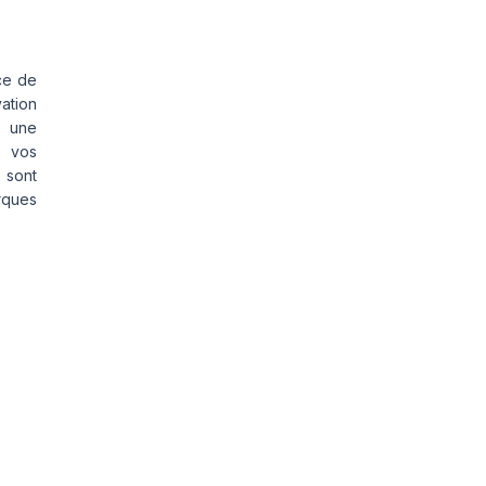
ce de
vation
s une
s vos
 sont
rques