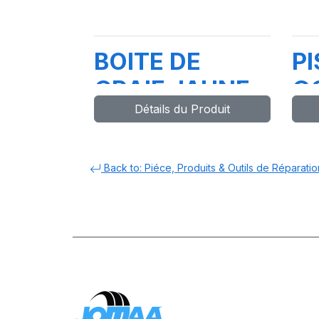
BOITE DE
PI
CRAIE JAUNE
G
Détails du Produit
(12
DI
Pcs)-3080019G-
S
3
Back to: Piéce, Produits & Outils de Réparatio