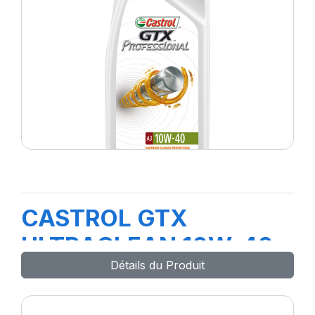
CASTROL GTX
ULTRACLEAN 10W-40
Détails du Produit
A3/B4 1L (E4)