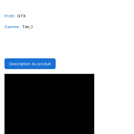
Profil :
GTX
Gamme :
Tier_1
Description du produit