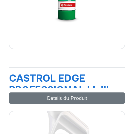
CASTROL EDGE
PROFESSIONAL LL III
Détails du Produit
5W-30 E4 208L