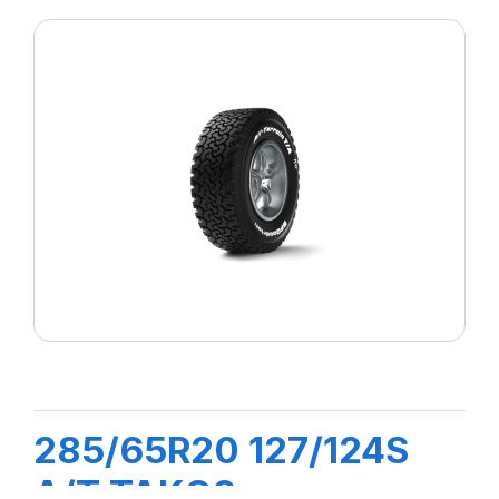
285/65R20 127/124S
A/T TAKO2