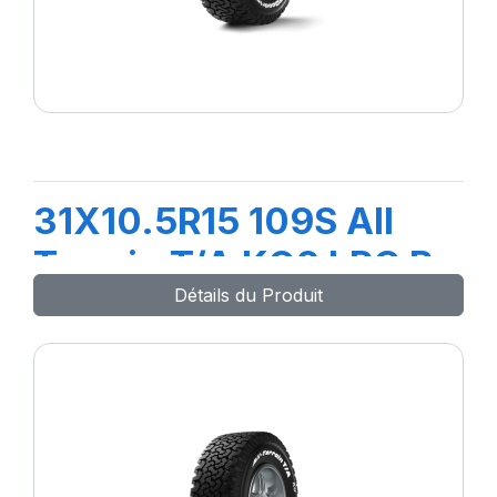
31X10.5R15 109S All
Terrain T/A KO2 LRC R
Détails du Produit