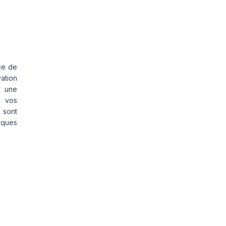
ce de
vation
s une
s vos
 sont
rques