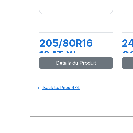
205/80R16
24
104T XL
C
Détails du Produit
SAFARI+
Back to: Pneu 4x4