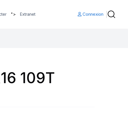
">
Connexion
cter
Extranet
16 109T