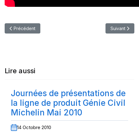
Article précédent : Lancement Michelin Primacy 5 et Pilot Sport
Article suivant
Précédent
Suivant
Lire aussi
Journées de présentations de
la ligne de produit Génie Civil
Michelin Mai 2010
14 Octobre 2010