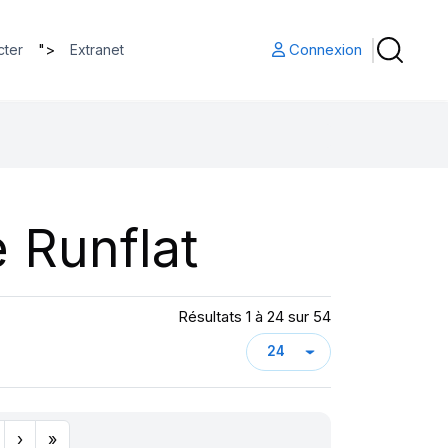
">
Connexion
cter
Extranet
 Runflat
Résultats 1 à 24 sur 54
›
»