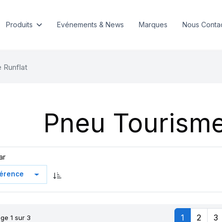
Produits
Evénements & News
Marques
Nous Conta
 Runflat
Pneu Tourisme
ar
1
2
3
ge 1 sur 3