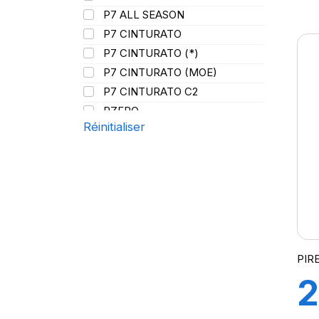
9
P7 ALL SEASON
P7 CINTURATO
F
P7 CINTURATO (*)
P7 CINTURATO (MOE)
P
P7 CINTURATO C2
PZERO
(
Réinitialiser
P ZERO 5
PZERO PZ4
PZERO R-F ELCT
R-F P7 CINTURATO (*) K1
S-VERD
PIR
2