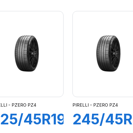
5W R-F
89Y R-F
7
P7
CINTURATO
CINTUR
*) K1
(*)
ELLI - PZERO PZ4
PIRELLI - PZERO PZ4
25/45R19
245/45R