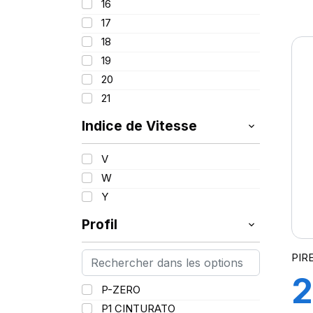
16
1
97
17
98
18
R
99
19
100
20
101
21
102
103
Indice de Vitesse
(
V
W
Y
Profil
PIR
2
P-ZERO
P1 CINTURATO