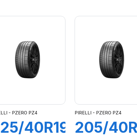
00Y XL
102V XL
-F P7
R-F P7
CINTURATO
ALL
*)(MOE)
SEASON
(*)
ELLI - PZERO PZ4
PIRELLI - PZERO PZ4
25/40R19
205/40R