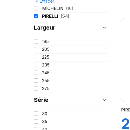
×
Effacer
8
MICHELIN
(16)
PIRELLI
(54)
F
Largeur
5
195
205
225
235
245
255
275
Série
PIR
30
2
35
40