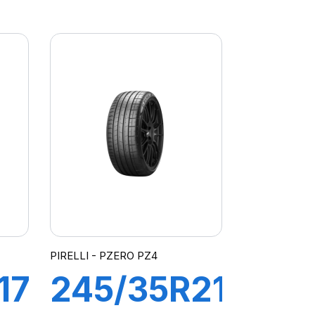
92W XL
R-F P
ZERO
(MOE)
PIRELLI - PZERO PZ4
17
245/35R21