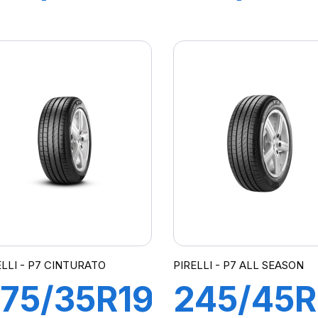
01Y XL R-
100Y XL
 P-ZERO
R-F P-
PZ4
ZERO P
MOE-S)
(*)
cs
ELLI - P7 CINTURATO
PIRELLI - P7 ALL SEASON
75/35R19
245/45R