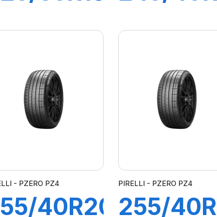
8Y XL R-
98Y XL 
 PZERO
F P ZER
(*)
PZ4(*)
ELLI - PZERO PZ4
PIRELLI - PZERO PZ4
55/40R20
255/40R