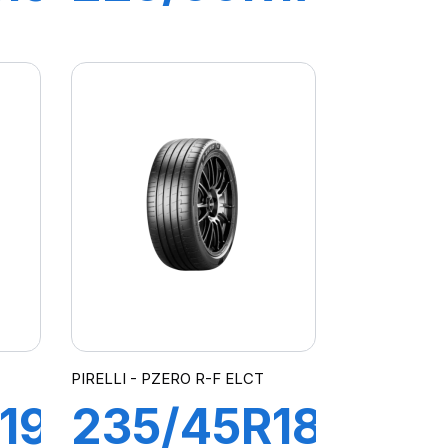
R-
94W R-F
O
P7
CINTURATO
(MOE)
PIRELLI - PZERO R-F ELCT
19
235/45R18