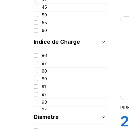
1
45
50
F
55
60
Indice de Charge
(
86
87
n
88
89
91
92
93
PIR
94
2
Diamètre
95
96