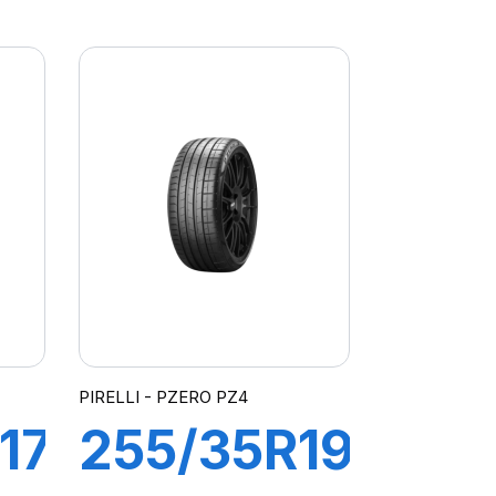
96Y XL R-
F P
ATO
ZERO(*)
)
PZ4
PIRELLI - PZERO PZ4
17
255/35R19