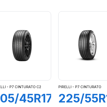
3Y XL R-
86W XL
 PZERO
R-F
Z4(*)
PZERO
KS)
PZ4(*)
ELLI - P7 CINTURATO C2
PIRELLI - P7 CINTURATO
05/45R17
225/55R