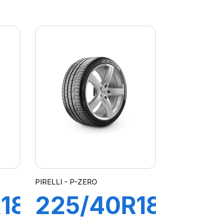
102Y XL
R-F
PZERO
PZ4(*)
PIRELLI - P-ZERO
18
225/40R18