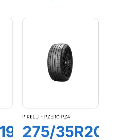
98Y XL R-
F PZERO
Z4
ELT
PIRELLI - PZERO PZ4
19
275/35R20