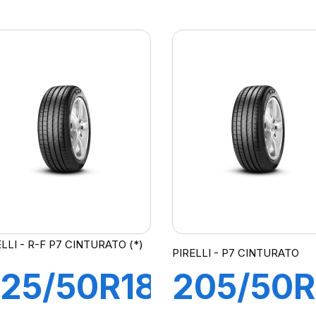
8W XL
97Y R-F
-F P7
P7
CINTURATO
CINTUR
2 (*)
(*)(MOE
ELLI - R-F P7 CINTURATO (*)
PIRELLI - P7 CINTURATO
25/50R18
205/50R