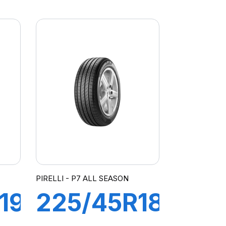
96Y XL R-
F PZERO
ATO
PZ4
(MOE)
PIRELLI - P7 ALL SEASON
19
225/45R18