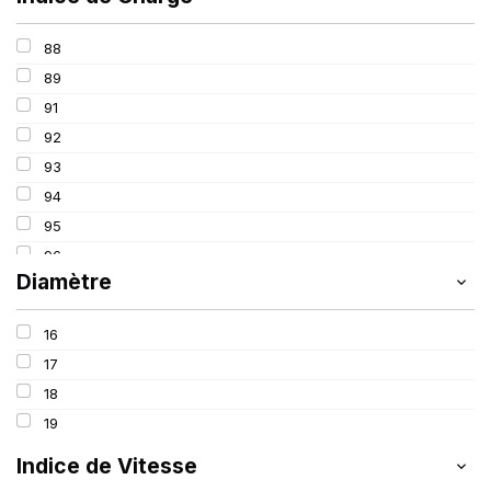
88
89
91
92
93
94
95
96
Diamètre
97
98
16
100
17
18
19
Indice de Vitesse